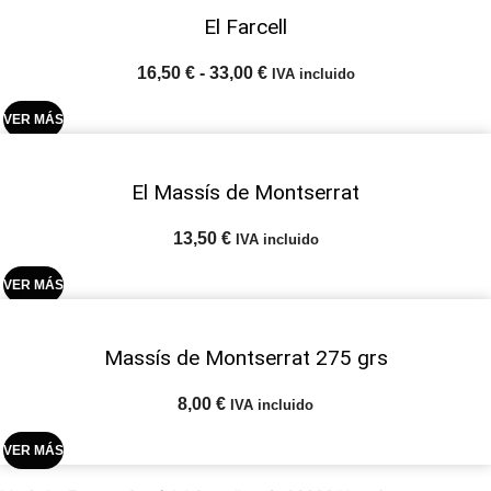
El Farcell
Rango
16,50
€
-
33,00
€
IVA incluido
de
precios:
VER MÁS
desde
16,50 €
hasta
El Massís de Montserrat
33,00 €
13,50
€
IVA incluido
VER MÁS
Massís de Montserrat 275 grs
8,00
€
IVA incluido
VER MÁS