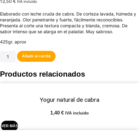
13,50
€
IVA incluido
Elaborado con leche cruda de cabra. De corteza lavada, húmeda y
naranjada. Olor penetrante y fuerte, fácilmente reconocibles.
Presenta al corte una textura compacta y blanda, cremosa. De
sabor intenso que se alarga en el paladar. Muy sabroso.
425gr. aprox
El
Añadir al carrito
Cingle
cantidad
Productos relacionados
Yogur natural de cabra
1,40
€
IVA incluido
VER MÁS