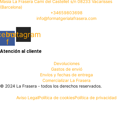
Masia La Frasera Camí del Castellet s/n 08233 Vacarisses
(Barcelona)
+34659803698
info@formatgerialafrasera.com
cebook-
Instagram
f
Atención al cliente
Devoluciones
Gastos de envió
Envíos y fechas de entrega
Comercializar La Frasera
© 2024 La Frasera - todos los derechos reservados.
Aviso Legal
Política de cookies
Política de privacidad