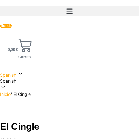
Ir
al
contenido
Tienda
0,00
€
Carrito
Spanish
Spanish
Inicio
/ El Cingle
El Cingle